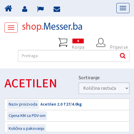
Toggl
naviga
Toggle
navigation
0
Korpa
Prijavi se
ACETILEN
Sortiranje:
Acetilen 2.0 T27/4.0kg