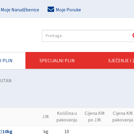
Moje Narudžbenice
Moje Poruke
I PLIN
SPECIJALNI PLIN
SJEČENJE I
BUTAN
Količina u
Cijena KM
Cijena KM
J.M.
pakovanju
po J.M.
pakovanja
7/10kg
kg
10