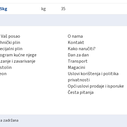
35kg
kg
35
 Vaš posao
O nama
hnički plin
Kontakt
ecijalni plin
Kako naručiti?
ogram kućne njege
Dan za dan
zanje i zavarivanje
Transport
stolin
Magacini
eon
Uslovi korištenja i politika
privatnosti
Opći uslovi prodaje i isporuke
Česta pitanja
va zadržana