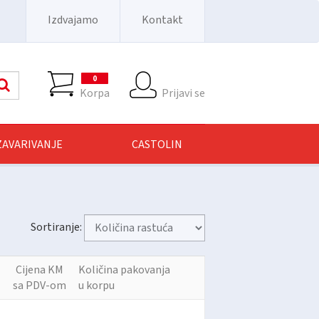
Izdvajamo
Kontakt
0
Pretraga
Korpa
Prijavi se
 ZAVARIVANJE
CASTOLIN
Sortiranje:
Cijena KM
Količina pakovanja
sa PDV-om
u korpu