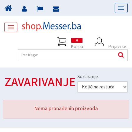
Toggl
naviga
Toggle
navigation
0
Korpa
Prijavi se
ZAVARIVANJE
Sortiranje:
Nema pronađenih proizvoda