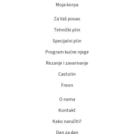
Moja korpa
Za Vaš posao
Tehnički plin
Specijalni plin
Program kućne njege
Rezanje i zavarivanje
Castolin
Freon
O nama
Kontakt
Kako naručiti?
Dan za dan