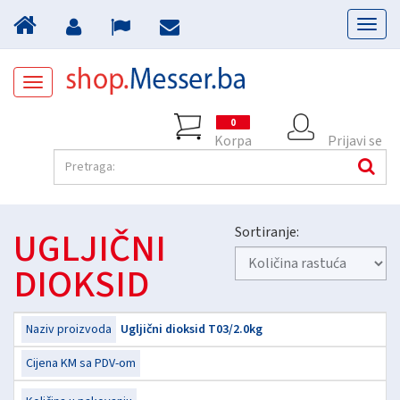
Toggl
naviga
Toggle
navigation
0
Korpa
Prijavi se
UGLJIČNI
Sortiranje:
DIOKSID
Ugljični dioksid T03/2.0kg