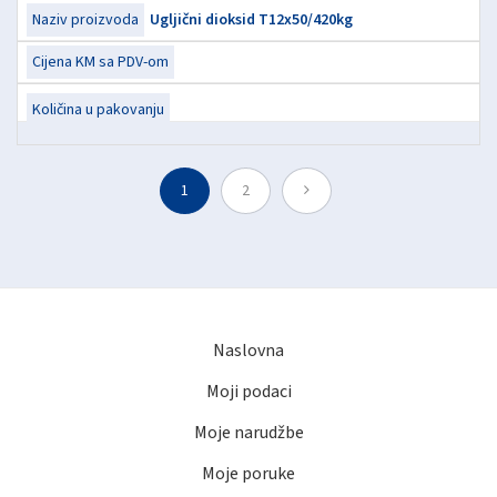
Ugljični dioksid T12x50/420kg
1
2
Naslovna
Moji podaci
Moje narudžbe
Moje poruke