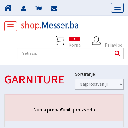
Toggl
naviga
Toggle
navigation
0
Korpa
Prijavi se
GARNITURE
Sortiranje:
Nema pronađenih proizvoda