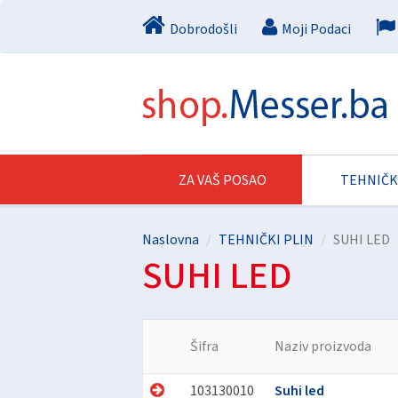
Dobrodošli
Moji Podaci
ZA VAŠ POSAO
TEHNIČK
Naslovna
TEHNIČKI PLIN
SUHI LED
SUHI LED
Šifra
Naziv proizvoda
103130010
Suhi led