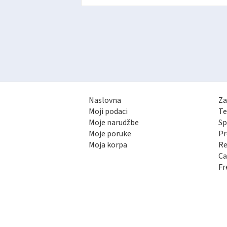
Naslovna
Za
Moji podaci
Te
Moje narudžbe
Sp
Moje poruke
Pr
Moja korpa
Re
Ca
Fr