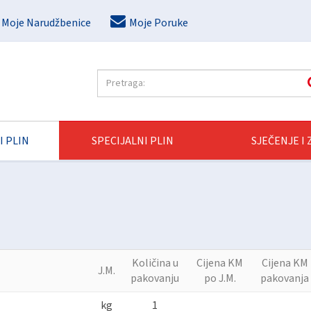
Moje Narudžbenice
Moje Poruke
I PLIN
SPECIJALNI PLIN
SJEČENJE I
Količina u
Cijena KM
Cijena KM
J.M.
pakovanju
po J.M.
pakovanja
kg
1