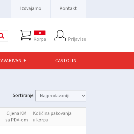
Izdvajamo
Kontakt
0
Pretraga
Korpa
Prijavi se
 ZAVARIVANJE
CASTOLIN
Sortiranje:
Cijena KM
Količina pakovanja
sa PDV-om
u korpu