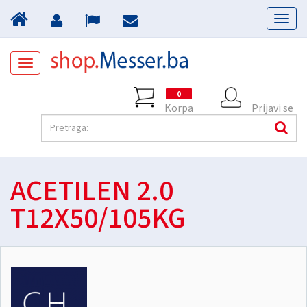
Toggl
naviga
Toggle
navigation
0
Korpa
Prijavi se
ACETILEN 2.0
T12X50/105KG