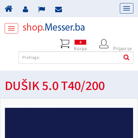
Toggl
naviga
Toggle
navigation
0
Korpa
Prijavi se
DUŠIK 5.0 T40/200