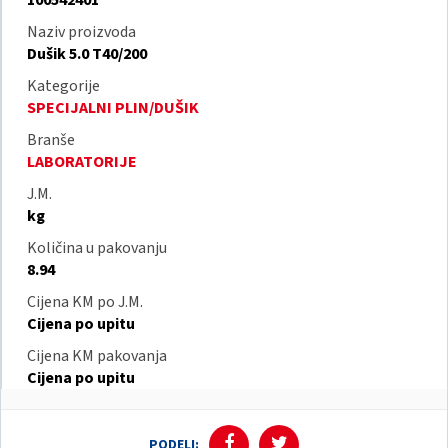
100542401
Naziv proizvoda
Dušik 5.0 T40/200
Kategorije
SPECIJALNI PLIN/DUŠIK
Branše
LABORATORIJE
J.M.
kg
Količina u pakovanju
8.94
Cijena KM po J.M.
Cijena po upitu
Cijena KM pakovanja
Cijena po upitu
PODELI: