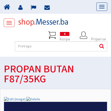
Toggl
naviga
Toggle
navigation
0
Korpa
Prijavi se
PROPAN BUTAN
F87/35KG