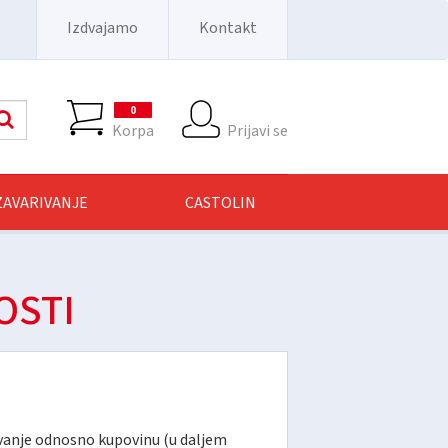
Izdvajamo
Kontakt
0
Pretraga
Korpa
Prijavi se
 ZAVARIVANJE
CASTOLIN
OSTI
vanje odnosno kupovinu (u daljem