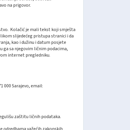
avo na prigovor.
stvo. Kolačić je mali tekst koji smješta
ikom slijedećeg pristupa stranici i da
anja, kao i dužinu i datum posjete
ežu ga sa njegovim ličnim podacima,
svom internet pregledniku.
1 000 Sarajevo, email:
gulišu zaštitu ličnih podataka.
ježe odredbama važećih zakonskih