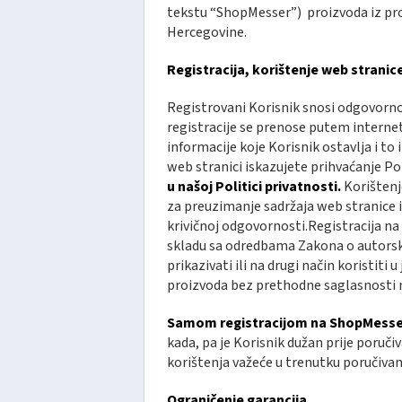
tekstu “ShopMesser”) proizvoda iz pro
Hercegovine.
Registracija, korištenje web stranic
Registrovani Korisnik snosi odgovornos
registracije se prenose putem internet
informacije koje Korisnik ostavlja i t
web stranici iskazujete prihvaćanje Po
u našoj Politici privatnosti.
Korištenj
za preuzimanje sadržaja web stranice i
krivičnoj odgovornosti.Registracija n
skladu sa odredbama Zakona o autorskim
prikazivati ili na drugi način koristiti
proizvoda bez prethodne saglasnosti n
Samom registracijom na ShopMesser K
kada, pa je Korisnik dužan prije poruči
korištenja važeće u trenutku poručivan
Ograničenje garancija