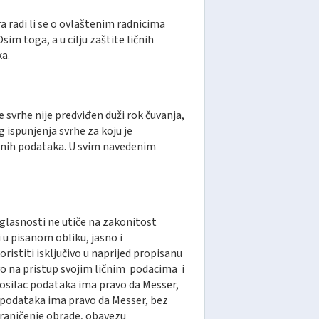
a radi li se o ovlaštenim radnicima
im toga, a u cilju zaštite ličnih
a.
 svrhe nije predviđen duži rok čuvanja,
ispunjenja svrhe za koju je
ičnih podataka. U svim navedenim
glasnosti ne utiče na zakonitost
 u pisanom obliku, jasno i
istiti isključivo u naprijed propisanu
vo na pristup svojim ličnim podacima i
Nosilac podataka ima pravo da Messer,
 podataka ima pravo da Messer, bez
graničenje obrade, obavezu