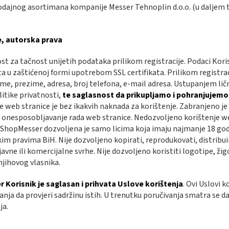
dajnog asortimana kompanije Messer Tehnoplin d.o.o. (u daljem t
e, autorska prava
t za tačnost unijetih podataka prilikom registracije. Podaci Kor
a u zaštićenoj formi upotrebom SSL certifikata. Prilikom registra
o ime, prezime, adresa, broj telefona, e-mail adresa. Ustupanjem li
litike privatnosti,
te saglasnost da prikupljamo i pohranjujemo 
e web stranice je bez ikakvih naknada za korištenje. Zabranjeno j
 onesposobljavanje rada web stranice. Nedozvoljeno korištenje web
a ShopMesser dozvoljena je samo licima koja imaju najmanje 18 god
 pravima BiH. Nije dozvoljeno kopirati, reprodukovati, distribuirat
 u javne ili komercijalne svrhe. Nije dozvoljeno koristiti logotipe, ži
jihovog vlasnika.
orisnik je saglasan i prihvata Uslove korištenja
. Ovi Uslovi 
vanja da provjeri sadržinu istih. U trenutku poručivanja smatra se d
ja.