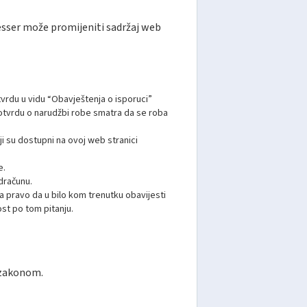
Messer može promijeniti sadržaj web
vrdu u vidu “Obavještenja o isporuci”
otvrdu o narudžbi robe smatra da se roba
ji su dostupni na ovoj web stranici
e.
dračunu.
va pravo da u bilo kom trenutku obavijesti
ost po tom pitanju.
 zakonom.