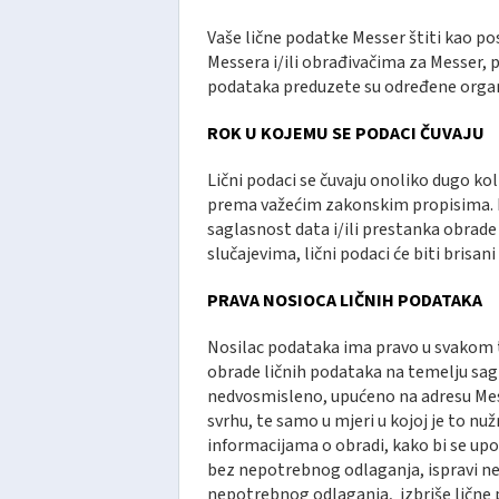
Vaše lične podatke Messer štiti kao po
Messera i/ili obrađivačima za Messer, p
podataka preduzete su određene organ
ROK U KOJEMU SE PODACI ČUVAJU
Lični podaci se čuvaju onoliko dugo ko
prema važećim zakonskim propisima. Pod
saglasnost data i/ili prestanka obrad
slučajevima, lični podaci će biti brisani
PRAVA NOSIOCA LIČNIH PODATAKA
Nosilac podataka ima pravo u svakom t
obrade ličnih podataka na temelju sagl
nedvosmisleno, upućeno na adresu Mess
svrhu, te samo u mjeri u kojoj je to n
informacijama o obradi, kako bi se up
bez nepotrebnog odlaganja, ispravi ne
nepotrebnog odlaganja, izbriše lične 