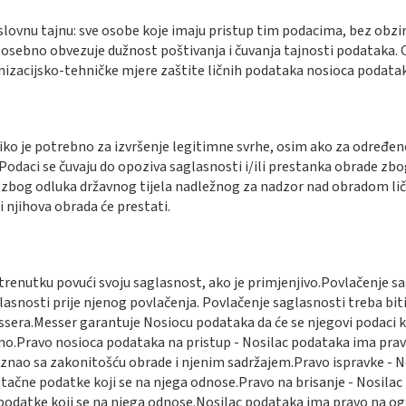
slovnu tajnu: sve osobe koje imaju pristup tim podacima, bez obzir
osebno obvezuje dužnost poštivanja i čuvanja tajnosti podataka. Os
izacijsko-tehničke mjere zaštite ličnih podataka nosioca podatak
liko je potrebno za izvršenje legitimne svrhe, osim ako za određene
aci se čuvaju do opoziva saglasnosti i/ili prestanka obrade zbog 
e zbog odluka državnog tijela nadležnog za nadzor nad obradom l
 i njihova obrada će prestati.
renutku povući svoju saglasnost, ako je primjenjivo.Povlačenje sa
asnosti prije njenog povlačenja. Povlačenje saglasnosti treba biti
era.Messer garantuje Nosiocu podataka da će se njegovi podaci kor
užno.Pravo nosioca podataka na pristup - Nosilac podataka ima pra
oznao sa zakonitošću obrade i njenim sadržajem.Pravo ispravke - 
tačne podatke koji se na njega odnose.Pravo na brisanje - Nosilac
podatke koji se na njega odnose.Nosilac podataka ima pravo na o