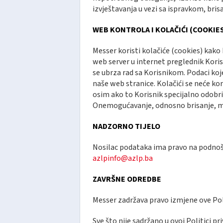
izvještavanja u vezi sa ispravkom, bri
WEB KONTROLA I KOLAČIĆI (COOKIE
Messer koristi kolačiće (cookies) kako 
web server u internet preglednik Koris
se ubrza rad sa Korisnikom. Podaci koj
naše web stranice. Kolačići se neće kor
osim ako to Korisnik specijalno odobr
Onemogućavanje, odnosno brisanje, mož
NADZORNO TIJELO
Nosilac podataka ima pravo na podnošen
azlpinfo@azlp.ba
ZAVRŠNE ODREDBE
Messer zadržava pravo izmjene ove Poli
Sve što nije sadržano u ovoj Politici 