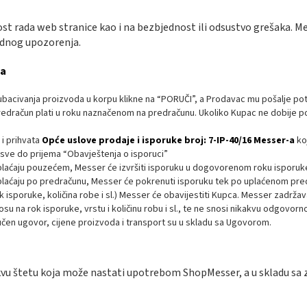
ost rada web stranice kao i na bezbjednost ili odsustvo grešaka. 
hodnog upozorenja.
-a
acivanja proizvoda u korpu klikne na “PORUČI”, a Prodavac mu pošalje pot
edračun plati u roku naznačenom na predračunu. Ukoliko Kupac ne dobije p
i prihvata
Opće uslove prodaje i isporuke broj: 7-IP-40/16 Messer-a
ko
sve do prijema “Obavještenja o isporuci”
plaćaju pouzećem, Messer će izvršiti isporuku u dogovorenom roku isporuk
 plaćaju po predračunu, Messer će pokrenuti isporuku tek po uplaćenom pre
ok isporuke, količina robe i sl.) Messer će obavijestiti Kupca. Messer zadrža
u na rok isporuke, vrstu i količinu robu i sl., te ne snosi nikakvu odgovorn
čen ugovor, cijene proizvoda i transport su u skladu sa Ugovorom.
akvu štetu koja može nastati upotrebom ShopMesser, a u skladu sa