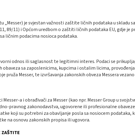
tu „Messer) je svjestan važnosti zaštite ličnih podataka u skladu s
/11, 89/11) i Općom uredbom o zaštiti ličnih podataka EU, gdje je p
 sa ličnim podacima nosioca podataka.
ni odnos ili saglasnost te legitimni interes. Podaci se prikupljaj
h obaveza sa zaposlenicima, kupcima i ostalim licima, provođenja 
je pruža Messer, te izvršavanja zakonskih obveza Messera vezano 
i Messer-a i obrađivači za Messer (kao npr. Messer Group u svojst
radno-pravnog zakonodavstva, ugovorene ili profesionalne obaveze 
odatke koji su potrebni za obavljanje posla sa nosiocem podataka, ka
ke na osnovu zakonskih propisa ili ugovora.
 ZAŠTITE