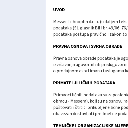
UVOD
Messer Tehnoplin d.o.o. (u daljem teks
podataka (Sl. glasnik BiH br. 49/06, 76
podataka postupa pravično i zakonito
PRAVNA OSNOVA I SVRHA OBRADE
Pravna osnova obrade podataka je ugovor
izvršavanja ugovornih ili predugovorni
o prodajnom asortimanu i uslugama ko
PRIMATELJI LIČNIH PODATAKA
Primaoci ličnih podataka su zaposlenic
obradu - Messera), koji su na osnovu 
poštovati i štititi prikupljene lične p
obavezan dostavljati predmetne podat
TEHNIČKE I ORGANIZACIJSKE MJERE