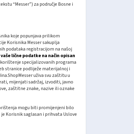
ekstu “Messer”) za područje Bosne i
isnika koje popunjava prilikom
cije Korisnika Messer sakuplja
čnih podataka registracijom na našoj
vaše lične podatke na način opisan
e korištenje specijalizovanih programa
 stranice podliježe materijalnoj i
ina.ShopMesser uživa svu zaštitu u
i, mijenjati sadržaj, izvoditi, javno
gove, zaštitne znake, nazive ili oznake
korištenja mogu biti promijenjeni bilo
a je Korisnik saglasan i prihvata Uslove