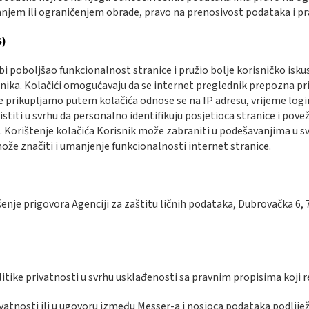
sanjem ili ograničenjem obrade, pravo na prenosivost podataka i pr
S)
bi poboljšao funkcionalnost stranice i pružio bolje korisničko isku
nika. Kolačići omogućavaju da se internet preglednik prepozna pril
e prikupljamo putem kolačića odnose se na IP adresu, vrijeme logir
istiti u svrhu da personalno identifikuju posjetioca stranice i pov
i. Korištenje kolačića Korisnik može zabraniti u podešavanjima u 
e značiti i umanjenje funkcionalnosti internet stranice.
je prigovora Agenciji za zaštitu ličnih podataka, Dubrovačka 6, 7
tike privatnosti u svrhu usklađenosti sa pravnim propisima koji re
privatnosti ili u ugovoru između Messer-a i nosioca podataka podli