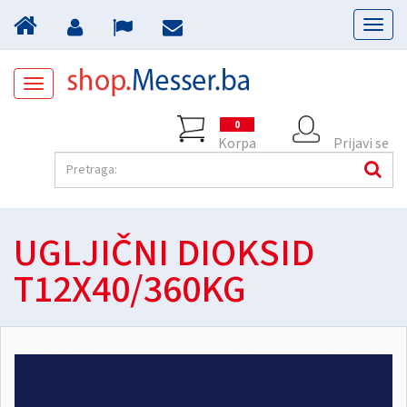
Toggl
naviga
Toggle
navigation
0
Korpa
Prijavi se
UGLJIČNI DIOKSID
T12X40/360KG