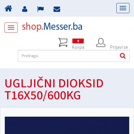
Toggl
naviga
Toggle
navigation
0
Korpa
Prijavi se
UGLJIČNI DIOKSID
T16X50/600KG