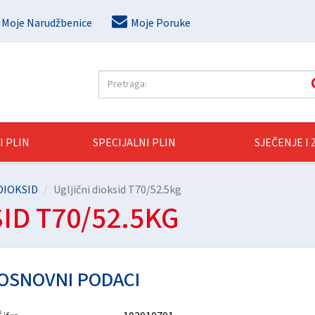
Moje Narudžbenice
Moje Poruke
I PLIN
SPECIJALNI PLIN
SJEČENJE I
DIOKSID
Ugljični dioksid T70/52.5kg
ID T70/52.5KG
OSNOVNI PODACI