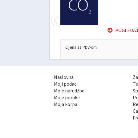
D
POGLEDAJ
Cijena sa PDV-om
Naslovna
Za
Moji podaci
Te
Moje narudžbe
Sp
Moje poruke
Pr
Moja korpa
Re
Ca
Fr