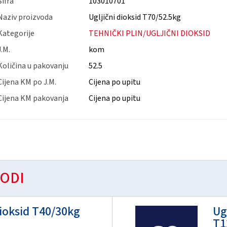
Šifra
103010701
Naziv proizvoda
Ugljični dioksid T70/52.5kg
Kategorije
TEHNIČKI PLIN/UGLJIČNI DIOKSID
J.M.
kom
Količina u pakovanju
52.5
Cijena KM po J.M.
Cijena po upitu
Cijena KM pakovanja
Cijena po upitu
ODI
dioksid T40/30kg
Ug
T1