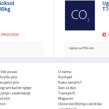
ioksid
Ug
00kg
T7
 PROIZVOD
Cijena sa PDV-om
 Vaš posao
O nama
hnički plin
Kontakt
ecijalni plin
Kako naručiti?
ogram kućne njege
Dan za dan
zanje i zavarivanje
Transport
stolin
Magacini
eon
Uslovi korištenja i politika