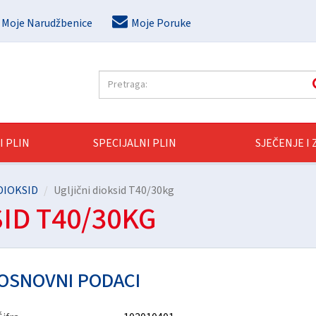
Moje Narudžbenice
Moje Poruke
I PLIN
SPECIJALNI PLIN
SJEČENJE I
DIOKSID
Ugljični dioksid T40/30kg
ID T40/30KG
OSNOVNI PODACI