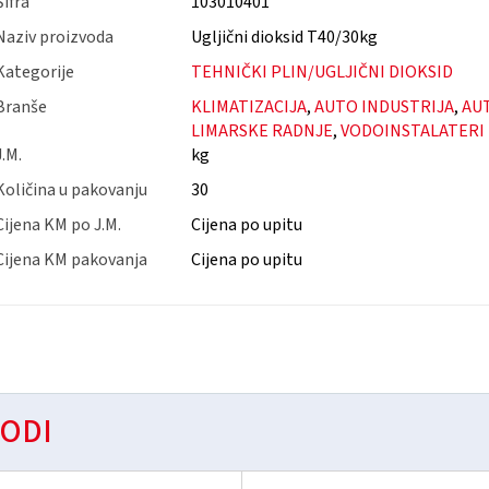
Šifra
103010401
Naziv proizvoda
Ugljični dioksid T40/30kg
Kategorije
TEHNIČKI PLIN/UGLJIČNI DIOKSID
Branše
KLIMATIZACIJA
,
AUTO INDUSTRIJA
,
AUT
LIMARSKE RADNJE
,
VODOINSTALATERI
J.M.
kg
Količina u pakovanju
30
Cijena KM po J.M.
Cijena po upitu
Cijena KM pakovanja
Cijena po upitu
ODI